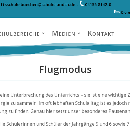
ftsschule.buechen@schule.landsh.de
–
04155 8142-0
Kra
chulbereiche
Medien
Kontakt
Flugmodus
 eine Unterbrechung des Unterrichts – sie ist eine wichtige
e zu sammeln. Im oft lebhaften Schulalltag ist es jedoch ni
g zu finden. Genau hier setzt unser besonderes Pausenan
alle Schülerinnen und Schüler der Jahrgänge 5 und 6 sowie 7