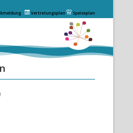
nkmeldung
Vertretungsplan
Speiseplan
en
!