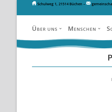
Schulweg 1, 21514 Büchen –
gemeinscha
Über uns
Menschen
S
P